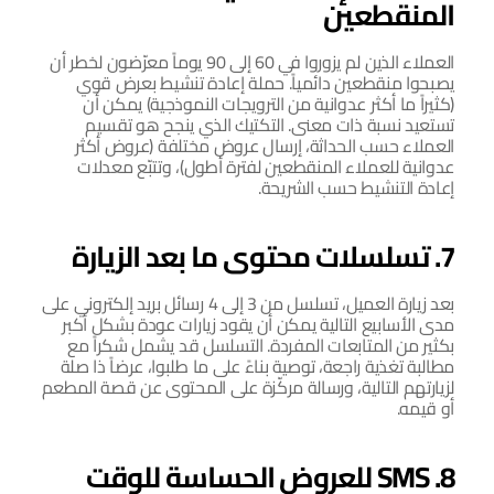
المنقطعين
العملاء الذين لم يزوروا في 60 إلى 90 يوماً معرّضون لخطر أن 
يصبحوا منقطعين دائمياً. حملة إعادة تنشيط بعرض قوي 
(كثيراً ما أكثر عدوانية من الترويجات النموذجية) يمكن أن 
تستعيد نسبة ذات معنى. التكتيك الذي ينجح هو تقسيم 
العملاء حسب الحداثة، إرسال عروض مختلفة (عروض أكثر 
عدوانية للعملاء المنقطعين لفترة أطول)، وتتبّع معدلات 
إعادة التنشيط حسب الشريحة.
7. تسلسلات محتوى ما بعد الزيارة
بعد زيارة العميل، تسلسل من 3 إلى 4 رسائل بريد إلكتروني على 
مدى الأسابيع التالية يمكن أن يقود زيارات عودة بشكل أكبر 
بكثير من المتابعات المفردة. التسلسل قد يشمل شكراً مع 
مطالبة تغذية راجعة، توصية بناءً على ما طلبوا، عرضاً ذا صلة 
لزيارتهم التالية، ورسالة مركّزة على المحتوى عن قصة المطعم 
أو قيمه.
8. SMS للعروض الحساسة للوقت