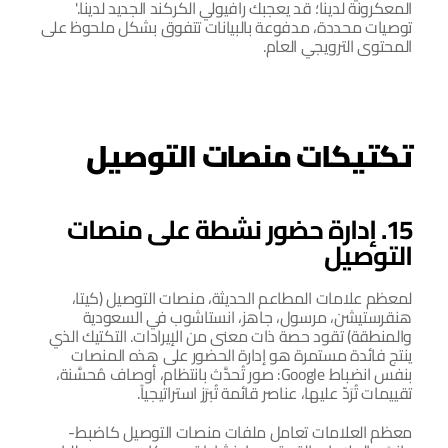
المعكرونة لدينا؛ قد يعجبك رافيولي الكركند الجديد لدينا.' 
توصيات محددة، مدفوعة بالبيانات تتفوق بشكل ملحوظ على 
المحتوى الترويجي العام.
تكتيكات منصات التوصيل
15. إدارة حضور نشطة على منصات 
التوصيل
لمعظم علامات المطاعم الحديثة، منصات التوصيل (كيتا، 
هنقرستيشن، مرسول، جاهز، انستاشوب في السعودية 
والمنطقة) تقود حصة ذات معنى من الإيرادات. التكتيك الذي 
ينتج فائدة مستمرة هو إدارة الحضور على هذه المنصات 
بنفس انضباط Google: صور تُحدَّث بانتظام، أوصاف مُحسَّنة، 
تقييمات تُرَدّ عليها، عناصر قائمة تُبرَز استراتيجياً.
معظم العلامات تعامل ملفات منصات التوصيل كاضبط-