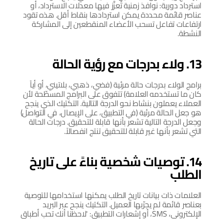
استرداد دورية: نوافذ زمنية تُعزَّز فيها معدلات الاسترداد، أو 
عناصر قائمة محددة يمكن استردادها بنقاط أقل. هذه تقود 
ارتفاعات تفاعل تسحب الأعضاء المنقطعين إلى المشاركة 
النشطة.
13. ولاء بدرجات مع رؤية الحالة
برامج الولاء بدرجات حالة مرئية (فضي، ذهبي، بلاتيني، أو أياً 
كان ما تستخدمه العلامة) تتفوق على البرامج المسطّحة لأن 
العملاء يعملون بنشاط نحو الدرجة التالية. التكتيك الذي ينجح 
هو جعل الحالة مرئية (في التطبيق، على الإيصال، في التواصل) 
وجعل الدرجة التالية تشعر بأنها قابلة للتحقيق. درجات الحالة 
التي تشعر بأنها غير قابلة للتحقيق تنتج انفصالاً.
14. توصيات شخصية بناءً على تاريخ 
الطلب
العلامات ذات بيانات تاريخ الطلب يمكنها استخدامها للتوصية 
بعناصر قائمة لم يجرّبها العميل. التكتيك ينجح عبر البريد 
الإلكتروني، SMS، أو إشعارات التطبيق: 'لاحظنا أنك تحب أطباق 