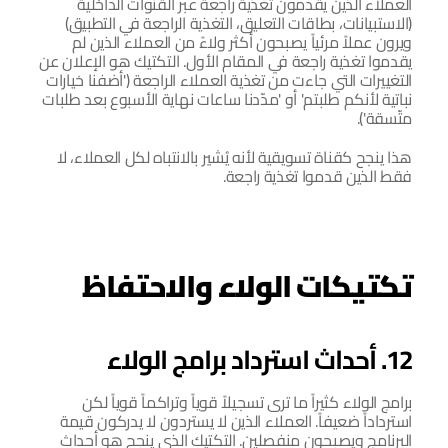
العملاء الذين يقدمون تغذية راجعة عبر القنوات الداخلية 
(الاستبيانات، بطاقات التعليق، التغذية الراجعة في التطبيق) 
ويرون عملاً مرئياً يصبحون أكثر ولاءً من العملاء الذين لم 
يقدموا تغذية راجعة في المقام الأول. التكتيك هو الإعلان عن 
التغييرات التي جاءت من تغذية العملاء الراجعة ('أضفنا خيارات 
نباتية لأنكم طلبتم' أو 'مدّدنا ساعات نهاية الأسبوع بعد طلبات 
متّسقة').
هذا ينجح كقناة تسويقية لأنه يُشير بالانتباه لكل العملاء، لا 
فقط الذين قدموا تغذية راجعة.
تكتيكات الولاء والاحتفاظ
12. أحداث استرداد برامج الولاء
برامج الولاء كثيراً ما ترى تسجيلاً قوياً وتراكماً قوياً لكن 
استرداداً ضعيفاً. العملاء الذين لا يستردون لا يدركون قيمة 
البرنامج ويصبحون منفصلين. التكتيك الذي ينجح هو أحداث 