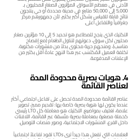
الأدنى في معظم الأسواق. المؤثرون الصغار المحليون بـ 
5,000 إلى 50,000 متابع في مدينة محددة أو حي ينتجون 
نتائج قابلة للقياس بشكل أكبر بكثير، لأن جمهورهم مركّز 
جغرافياً والتفاعل أعلى.
التكتيك الذي ينجح للمطاعم هو تحديد 5 إلى 10 مؤثرين صغار 
محليين لكل سوق، دعوتهم لتناول الطعام (مع إفصاح 
مناسب)، ومنحهم حرية محتوى بدلاً من منشورات مكتوبة. 
تكلفة العميل المُكتَسَب عبر هذا النهج عادةً أقل بكثير من 
الإعلانات المدفوعة.
4. هويات بصرية محدودة المدة 
لعناصر القائمة
عناصر القائمة محدودة المدة تحصل على تفاعل اجتماعي أكثر 
عندما يكون لها هوية بصرية خاصة بها: تقديم مميز، تصوير 
علامة، تغليف بمواضيع. التكتيك هو معاملة كل LTO رئيسي 
كحملة مصغرة بمعاملة بصرية متّسقة عبر القائمة، اللافتات 
داخل الفرع، المنشورات الاجتماعية، وصور منصات التوصيل.
العلامات التي تفعل هذا جيداً ترى LTOs تقود تفاعلاً اجتماعياً 