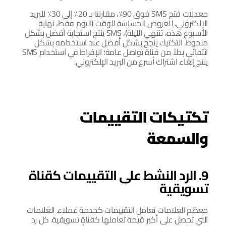
معدلات فتح SMS فوق 90٪، مقارنة بـ 20٪ إلى 30٪ للبريد 
الإلكتروني. للعروض الحساسة للوقت (اليوم فقط، نهاية 
الأسبوع هذه، تنتهي الليلة)، SMS ينتج استجابة أفضل بشكل 
ملحوظ. التكتيك ينجح بشكل أفضل عند استخدامه بشكل 
انتقائي بدلاً من قناة تواصل عامة؛ الإفراط في استخدام SMS 
ينتج إلغاء اشتراك أسرع من البريد الإلكتروني.
تكتيكات التقييمات 
والسمعة
9. الرد النشط على التقييمات كقناة 
تسويقية
معظم العلامات تعامل التقييمات كخدمة عملاء. العلامات 
التي تحصل على أكبر قيمة تعاملها كقناة تسويقية. كل رد 