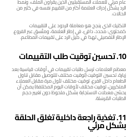
عام مرئي للعملاء المستقبليين الذين يقرأون الملف، ونمط 
الرد يشكّل إدراك العلامة أكثر من التقييم نفسه في كثير من 
الحالات.
التكتيك الذي ينجح هو معاملة الردود على التقييمات 
كمحتوى: محدد، دافئ، في إطار العلامة، ومتّسق عبر الفروع. 
الإطار التفصيلي لهذا في دليل الرد على تقييمات المطاعم.
10. تحسين توقيت طلب التقييمات
معظم العلامات ترسل طلبات تقييمات في أوقات قياسية بعد 
زيارة. تحسين التوقيت (توقيت مختلف للتوصيل مقابل تناول 
الطعام داخل الفرع، توقيت مختلف لأول مرة مقابل العملاء 
المتكررين، توقيت مختلف لأوقات اليوم المختلفة) يمكن أن 
يحسّن معدلات الاستجابة بشكل ملحوظ دون تغيير حجم 
الطلبات المُرسَلة.
11. تغذية راجعة داخلية تغلق الحلقة 
بشكل مرئي