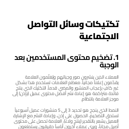
تكتيكات وسائل التواصل 
الاجتماعية
1. تضخيم محتوى المستخدمين بعد 
الوجبة
العملاء الذين ينشرون صور وجباتهم ويُعَلّمون العلامة 
يقدّمون إعلاناً مجانياً. معظم العلامات تستخدم هذا بشكل 
غير كافٍ بإعجاب المنشور والمضي قدماً. التكتيك الذي ينتج 
فائدة متراكمة هو إعادة نشر أفضل محتوى عميل (بإذن) إلى 
موجز العلامة بانتظام.
النمط الذي ينجح هو تحديد 3 إلى 5 منشورات عميل أسبوعياً 
تستحق التضخيم، الحصول على إذن، وإعادة النشر مع الإشارة. 
العميل يشعر بالتقدير (ينتج ولاءً)، العلامة تحصل على محتوى 
أصيل مجاناً، ويرى عملاء آخرون أناساً حقيقيين يستمتعون 