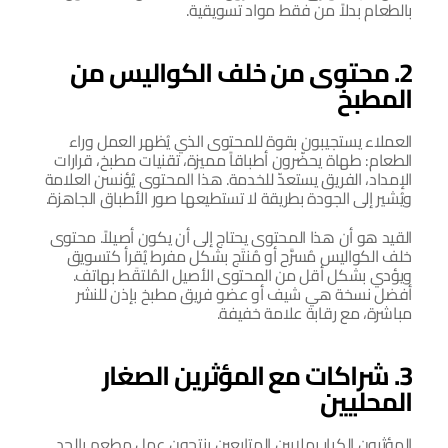
بالطعام بدلاً من فقط مواد تسويقية.
2. محتوى من خلف الكواليس من 
المطبخ
العملاء يستجيبون بقوة للمحتوى الذي يُظهر العمل وراء 
الطعام: طهاة يحضّرون أطباقاً مميزة، تقنيات مطبخ، قرارات 
الإمداد، الفريق يستعدّ للخدمة. هذا المحتوى يُؤنسن العلامة 
ويُشير إلى الجودة بطريقة لا تستطيعها صور الأطباق الجاهزة.
القيد هو أن هذا المحتوى يحتاج إلى أن يكون أصيلاً. محتوى 
خلف الكواليس مُسرَّح أو مُنتَج بشكل مفرط يُقرأ كتسويق 
ويؤدي بشكل أقل من المحتوى الأصيل المُلتقَط بهاتف. 
أفضل نسخة هي شيف أو عضو فريق مطبخ بإذن للنشر 
مباشرة، مع رقابة علامة خفيفة.
3. شراكات مع المؤثرين الصغار 
المحليين
المؤثرون الكبار بملايين المتابعين ينتجون عمل مطعم بالحد 