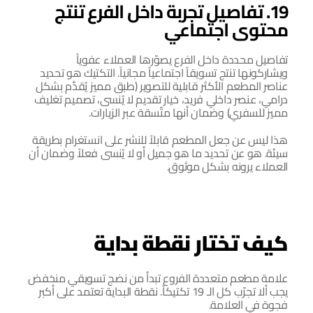
19. تفاصيل تجربة داخل الفرع تنتج 
محتوى اجتماعي
تفاصيل محددة داخل الفرع يصوّرها العملاء عفوياً 
ويشاركونها تنتج تسويقاً اجتماعياً مجانياً. التكتيك هو تحديد 
عناصر المطعم الأكثر قابلية للتصوير (طبق مميز يُقدَّم بشكل 
درامي، عنصر داخلي فريد، خيار تقديم لا يُنسى، تصميم تغليف 
مميز للسفري) وضمان أنها متّسقة عبر الزيارات.
هذا ليس عن جعل المطعم قابلاً للنشر على انستغرام بطريقة 
سيئة. هو عن تحديد ما هو جميل أو لا يُنسى فعلاً وضمان أن 
العملاء يرونه بشكل موثوق.
كيف تختار نقطة بداية
علامة مطعم متعددة الفروع تبدأ من نضج تسويقي منخفض 
يجب ألا تجرّب كل الـ 19 تكتيكاً. نقطة البداية تعتمد على أكبر 
فجوة في العلامة.