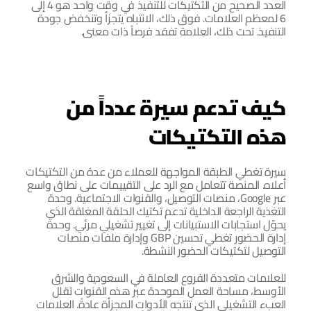
العدد الصحيح من التكتيكات للتنفيذ في وقت واحد هو 4 إلى 
6 لمعظم العلامات. فوق ذلك، الانتباه يتجزأ وتنخفض جودة 
التنفيذ. تحت ذلك، العلامة تفقد فرصاً ذات معنى.
كيف تدعم سيرة عدداً من 
هذه التكتيكات
سيرة تغطي الطبقة المواجهة للعملاء من عدة من التكتيكات 
أعلاه. المنصة تتعامل مع الرد على التقييمات على نطاق واسع 
عبر Google، منصات التوصيل، والقنوات الاجتماعية. وحدة 
التغذية الراجعة الداخلية تدعم تكتيك الحلقة المغلقة الذي 
يحوّل استجابات الاستبيانات إلى تغيير تشغيلي مرئي. وحدة 
إدارة الحضور تغطي تحسين GBP وإدارة ملفات منصات 
التوصيل لتكتيكات الحضور النشطة.
للعلامات متعددة الفروع العاملة في السعودية والشرق 
الأوسط، مساحة العمل الموحدة عبر هذه القنوات تقلل 
العبء التشغيلي الذي تنتجه الأدوات المجزأة عادةً. العلامات 