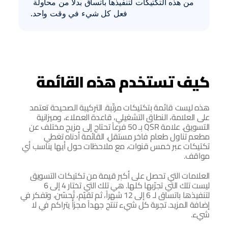
من هذه التكتيكات لتنفيذها باتساق بدلاً من محاولة 
فعل كل شيء في وقت واحد.
كيف تستخدم هذه القائمة
هذه ليست قائمة بتكتيكات مرتّبة. التركيبة الصحيحة تعتمد 
على العلامة، النطاق التشغيلي، قاعدة العملاء، وميزانية 
التسويق. علامة QSR بـ 50 فرعاً تحتاج إلى مزيج مختلف عن 
مطعم تناول طعام فاخر مستقل. القائمة أدناه تغطي 
تكتيكات عبر خمس قنوات، مع ملاحظات حول أيها يناسب أي 
مواقف.
العلامات التي تحصل على أكبر قيمة من تكتيكات التسويق 
ليست تلك التي تجرّبها كلها. هي تلك التي تختار 4 إلى 6 
لتنفيذها باتساق لـ 6 إلى 12 شهراً، ثم تقيّم، تُحسّن، وتفكر في 
إضافة المزيد. تجربة كل شيء تنتج جهداً مجزأً يتراكم في لا 
شيء.